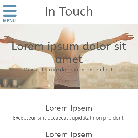
In Touch
MENU
Lorem ipsum dolor sit
amet
Duis aute irure dolor in reprehenderit.
Lorem Ipsem
Excepteur sint occaecat cupidatat non proident.
Lorem Ipsem